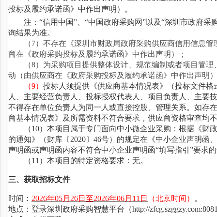
投标及履约承诺函》中作出声明）。
注：
“信用中国”、“中国政府采购网”以及“深圳市政府
询结果为准。
（
7
）
不存在《深圳市财政局政府采购供应商信用信息管
商在《政府采购投标及履约承诺函》中作出声明）；
（
8
）
为采购项目提供整体设计、规范编制或者项目管理
动（由供应商在《政府采购投标及履约承诺函》中作出声明
（
9
）
投标人须提供《供应商基本情况表》（
投标文件格
人、主要经营负责人、投标授权代表人、项目负责人、主要
不得存在单位负责人为同一人或直接控股、管理关系。如存
商基本情况表》及所需资料不符合要求，供应商资格审查均
（
10
）本项目属于专门面向中小微企业采购：
根据《财
的通知》（财库〔2020〕46号）的规定在《中小企业声明
声明函或声明函内容不符合中小企业声明函“填写指引”要求
（
11
）本项目的特定资格要求：无。
三、获取招标文件
时间：
202
6
年
05
月
26
日至
202
6
年
06
月
11
日
（北京时间）
。
地点：登录深圳政府采购智慧平台（
http://zfcg.szggzy