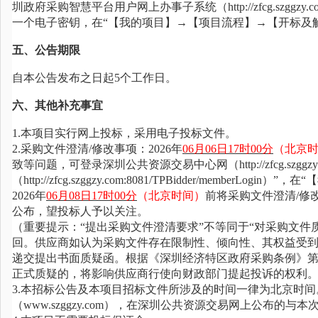
圳政府采购智慧平台用户网上办事子系统（http://zfcg.szggzy.co
一个电子密钥，在“【我的项目】→【项目流程】→【开标及
五、公告期限
自本公告发布之日起
5个工作日。
六、其他补充事宜
1.本项目实行网上投标，采用电子投标文件。
2.采购文件澄清/修改事项：
2026年
06
月
06
日
17时00分
（北京
致等问题，可登录深圳公共资源交易中心网（
http://zfc
（http://zfcg.szggzy.com:8081/TPBidder/me
2026年
06
月
08
日
17时00分
（北京时间）
前将采购文件澄清
/修
公布，望投标人予以关注。
（重要提示：
“提出采购文件澄清要求”不等同于“对采购文件
回。供应商如认为采购文件存在限制性、倾向性、其权益受
递交提出书面质疑函。根据《深圳经济特区政府采购条例》第
正式质疑的，将影响供应商行使向财政部门提起投诉的权利
3.本招标公告及本项目招标文件所涉及的时间一律为北京时
（www.szggzy.com），在深圳公共资源交易网上公布