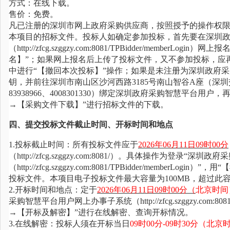
方式：在线下载。
售价：免费。
凡已注册的深圳市网上政府采购供应商，按照授予的操作权
本项目的招标文件。投标人如确定参加投标，首先要在深圳
（http://zfcg.szggzy.com:8081/TPBidder/me
名】”；如果网上报名后上传了投标文件，又不参加投标，应
中进行“【撤回本次投标】”操作；如果是未注册为深圳政府采购智慧平台（h
钥，并前往深圳市南山区沙河西路3185号南山智谷A座（深圳交易集
83938966、4008301330）绑定深圳政府采购智慧平
→【采购文件下载】”进行招标文件的下载
。
四、提交投标文件截止时间、开标时间和地点
1.投标截止时间：所有投标文件应于
202
6
年
06
月
11
日
09时00分
（
http://zfcg.szggzy.com:8081/）。具体操作为登录
（http://zfcg.szggzy.com:8081/TPBidder/mem
投标文件。本项目电子投标文件最大容量为100MB，超过此
2.开标时间和地点：定于
202
6
年
06
月
11
日
09时00分（
北京时间
采购智慧平台用户网上办事子系统（http://zfcg.szggzy.com:80
→【开标及解密】”进行在线解密、查询开标情况。
3.在线解密：投标人须在开标当日
09时00分-09时30分
（北京