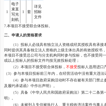
电子
详见
束直
1
1
套
招标
写光
文件
刻机
7.本项目不接受联合体投标。
二、申请人的资格要求
（
1）
投标人必须具有独立法人资格或经其授权具有承接
同时提供其具备独立法人资格的上级主体出具的有效授权书
本项目不接受总公司与分支机构同时参与投标，也不接受同
或以上投标人的投标文件均按无效投标处理；
（
2）本项目不接受联合体投标，
不
接受
投标人选用进口
（
3）参与本项目投标前三年内，在经营活动中没有重大违法
（
4）参与本项目政府采购活动时不存在被有关部门禁止
及履约承诺函》中作出声明）。
（
5）具备《中华人民共和国政府采购法》第二十二条第
明）。
（
6）未被列入失信被执行人、重大税收违法案件当事人