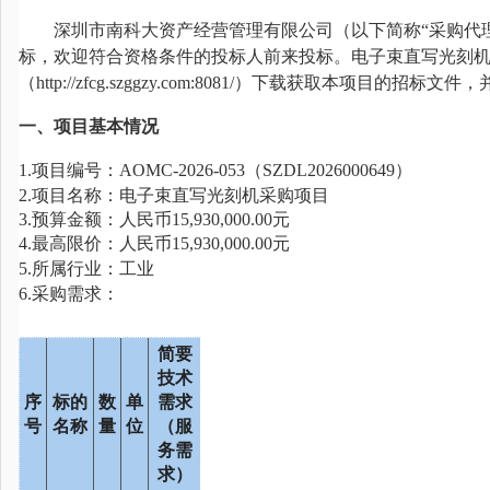
深圳市南科大资产经营管理有限公司（以下简称
“采购代
标，欢迎符合资格条件的投标人前来投标。
电子束直写光刻
（
http://zfcg.szggzy.com:8081/）下载获取本项目的招标文件
，
一、项目基本情况
1
.项目编号：
AOMC-2026-053
（
SZDL2026000649
）
2.项目名称：
电子束直写光刻机采购项目
3.预算金额：人民币
15,930,000.00
元
4.最高限价：人民币
15,930,000.00
元
5.所属行业：工业
6.采购需求：
简要
技术
序
标的
数
单
需求
号
名称
量
位
（服
务需
求）